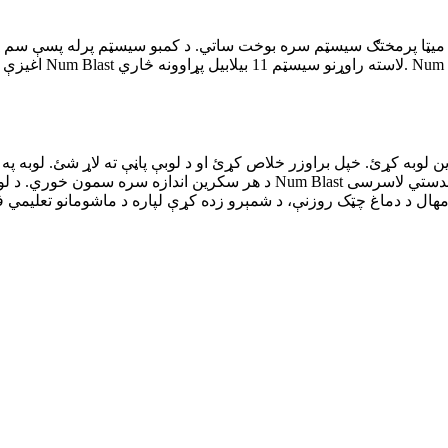
اغیزې سره انعام و
هال د دماغ چټک روزنې، د شمېرو زده کړې لپاره د ماشومانو تعلیمي فعالیت یا د پزل مینه والو لپاره 