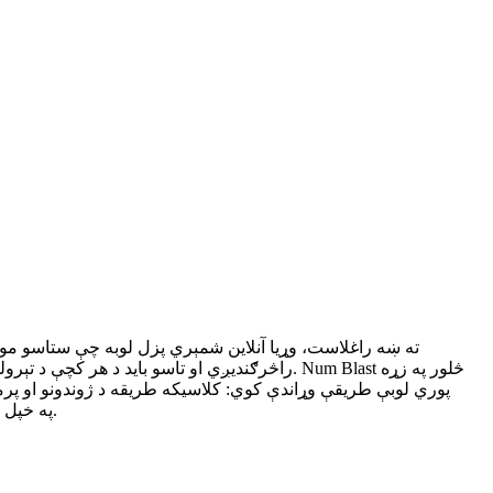
راڅرګندیږي او تاسو باید د هر کچې د تېرولو لپ
ریاضي طریقه چې د شمېرو ټایپ د ریاضي پوښتنو سره یوځای کوي. Num Blast په خپل براوزر کې مستقیم د دماغ چټک روزنې ساتیري وړاندې کوي.