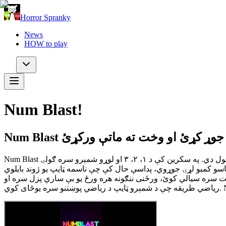
Horror Spranky
News
HOW to play
Num Blast!
Num Blast ته ښه راغلاست، وړیا آنلاین شمېري پزل لوبه چې ستاسو موخه یې د شمېرې لرونکو ګولیو په سم ترتیب باندې په چټکۍ سره ټایپ کول دي. په سکرین کې د ۱، ۲، ۳ او لوړو شمېرو سره ګولۍ
جوړوي، پداسې حال کې چې ناسمه ټایپ یو ژوند بایلوي. Num Blast څلور په زړه
کوي: کلاسیکه طریقه د ژوندونو او پرمختلونکي مشکل سره، سپرینټ طریقه چیرې چې تاسو د ۶۰ ثانیو ساعت سره سیالي کوئ، ورځنی ننګونه هره ورځ یو بې ساري پزل سره او