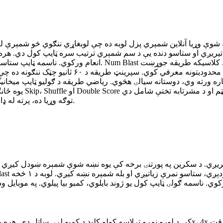
 تیریږي او ستاسو دنده یې د سم شمېري ترتیب سره ټایپ کول دي. هر
انعام ورکوي. ناسمه ټایپ ستاسو درې ژوندونو څخه یو مصرفوي ا
شوی پرمختګ برابروي چیرې چې هره کچه ډیرې ګولۍ 
ره ورته وي، دوستانه سیالۍ هڅوي. ریاضي طریقه د ګولیو ټایپ میخانیک
توګه وړیا ده، پرته له ډاونلوډ، د شمېري پزلونو یا لوړو نمرو تعقیب خوښوونکو لپاره غوره لوبه.