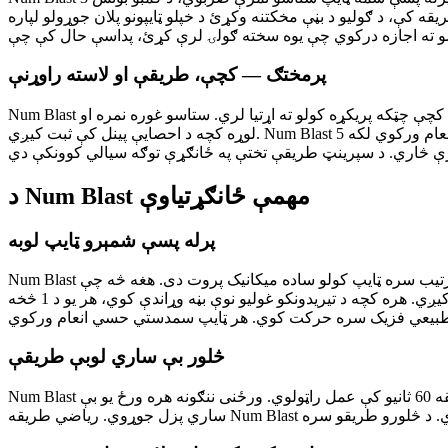
و د بڼې مخکتنه وکړئ د خپلو ټایپونو پلان جوړولو لپاره. Skip په شان
پرمختګ — کچې، طریقې او لاسته راوړنې
Num Blast د خپلو ټولو طریقو په اوږدو کې قوي پرمختګ سیسټم لري. کلاسیکه طریقه کې، د ټولو ګولیو پاکول تاسو راتلونکي کچې ته رسوي. لوړې کچې چټکه پریکړه کولو ته اړتیا لري. ستاسو غوره نمره او
لوړه کچه د احصایې پینل کې ثبت کیږي. Num Blast د لاسته راوړنو سیسټم ځانګړي پړاوونو ته انعام ورکوي لکه 5x کمبو ته رسیدل، 10،000 نمرې ترلاسه کول، 10 کچې ته رسیدل او د ریاضي طریقې کې د 50
د Num Blast مهمې ځانګړتیاوې
پرله پسې شمېرو ټایپ لوبه
Num Blast زړه کې د شمېرې لرونکو غولیو د سم ترتیب سره ټایپ کولو ساده میکانیک پروت دی. هغه څه چې Num Blast ځانګړی کوي دا دی چې دا اساسي مفهوم څنګه یو حقیقي معتاد کوونکې آرکیډ تجربې ته
اړول کیږي. هره کچه د تیریدونکو غولیو نوې بڼه وړاندې کوي، هر یو د 1 څخه N پورې شمېره ښیي. ستاسو دنده د 1 ګولۍ موندل او ټایپ کول دي، بیا د 2 ګولۍ، بیا د 3 ګولۍ، او همداسې تر هغه چې ټولې ګولۍ پاکې
څلور بې ساري لوبې طریقې
Num Blast د خپلو څلورو بیلابیلو لوبو طریقو له لارې استثنایی تنوع وړاندې کوي. کلاسیکه طریقه اصلي تجربه ده: تاسو درې ژوندونه لرئ. سپرینټ طریقه 60 ثانیو کې عمل راټولوي. ورځنی ننګونه هره ورځ یو بې