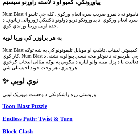
پیاوړونکي، کمبو او د لاسته راوړنو سیسټم
Num Blast لوبغاړي د شتمن میټا پرمختګ سیسټم سره بوخت ساتي. د کمبو سیسټم پرله پسې سم ټایپونو ته د نمرو ضریب سره انعام ورکوي. کله چې تاسو 4x یا 5x کمبو ته ورسیږئ، لوبه تاسو ته ځانګړي غږیز
رکوي. د پیاوړونکو دریو ډولونو تاکتیکي ژوروالی زیاتوي. د Num Blast لاسته راوړنو سیسټم 11 بیلابیل پړاوونه څاري. Num Blast د شخصي ریکارډونو ښه کولو سره مینه والو لوبغاړو لپاره بې
حده لوبې وړتیا وړاندې کوي.
په هر براوزر کې وړیا لوبه
Num Blast په بشپړه توګه وړیا ده چې د ډاونلوډ، نصب یا راجسټریشن پرته آنلاین لوبه کړئ. خپل براوزر خلاص کړئ او د لوبې پاڼې ته لاړ شئ. لوبه په کمپیوټر، لیپټاپ، ټابلیټ او موبایل تلیفونونو کې په ښه توګه
کار کوي. Num Blast د هر سکرین اندازه سره سمون خوري. د لوبې طریقو ته د ننوتلو مخه نیسي پیوالونه نشته. د Num Blast لخوا ملاتړ کیږي غیر اړین اعلاناتو سره. دا سمدستي لاسرسی Num Blast د کار
د ننګونې په توګه مثالی انتخاب ګرځوي. Num Blast د آرکیډ کیفیت پزل ساتیري وړاندې کوي چې هرڅوک،
هرچیرې، هر وخت خوند اخیستلی شي.
✨ نوې لوبې
وروستي زړه راښکونکي د وحشت میوزیک لوبې
Toon Blast Puzzle
Endless Path: Twist & Turn
Block Clash