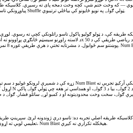
که وخت ختم شي، کچه وخت دمخه پای ته رسیږي. کلاسیکه طریقه کې، د ګولی
پیاوړونکي تاسو ته اجازه درکوي چې یوه سخته ګولۍ لرې کړئ، پداسې حال کې چې Shuffle ټولې ګولۍ په نویو ځایونو کې بیاځلي ترتیبوي.
ساري پزل جوړوي. ریاضي طریقه Num Blast تعلیمي لوبې ته اړوي. د څلورو طریقو سره، Num Blast هیڅکله تکراري نه کیږي.