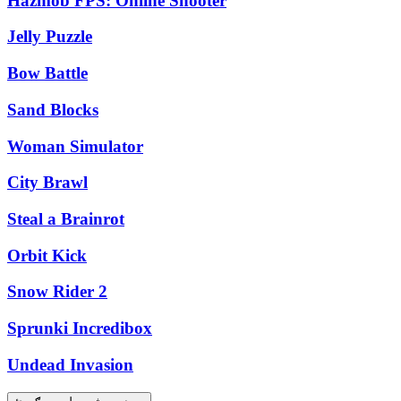
Hazmob FPS: Online Shooter
Jelly Puzzle
Bow Battle
Sand Blocks
Woman Simulator
City Brawl
Steal a Brainrot
Orbit Kick
Snow Rider 2
Sprunki Incredibox
Undead Invasion