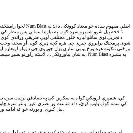
۱ څخه پیل شوو شمېرو سره ګولۍ په تیاره اسماني پس منظر کې
ورځنی ننګونه هره ورځ یو بې ساري پزل جوړوي چې د ټولو لوبغاړو لپا
پیل کیږي او پورته خوا ته ادامه ورکوي. ناسمه ګولۍ ټایپ کول یو ژوند بایلوي، کمبو بیا پیلوي. په موبایل وسیلو کې، یوازې خپله ګوته وکاروئ څو مستقیم ګولیو باندې ټایپ کړئ.