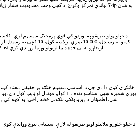
باندې تمرکز وکړئ. د کچې وخت محدودیت فشار زیاتوي — 
پوښتنو سم ځوابول. د مشرتابه تختې د هرې طریقې غوره 8 نمرې څاري. د سپرینټ طریقې تختې په ځانګړې توګه سیالي کوونکې دي. Num Blast لوبغاړو ته بې حده د بیا لوبولو وړتیا وړاندې کوي.
شي. اطمینان د ډیریدونکي ننګونې څخه راځي: په کچه کې ډیرې ګولۍ، سخت وخت محدودیتونه او د کمبو لړۍ ساتلو فشار. ګولۍ د طبیعي فزیک سره حرکت کوي. هر ټایپ سمدستي حسي انعام ورکوي.