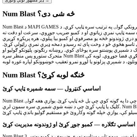
ډیر مشهور لوبې وګورئ →
Num Blast څه شی دی؟
Num Blast د MAPI GAMES لخوا رامینځته شوې وړیا آنلاین شمېري پزل لوبه ده چې لوبغاړي ننګوي څو شمېرې لرونکي ګولۍ په ترتیب سره ټایپ کړي. د Num Blast اصلي مفهوم ساده خو معتاد کوونکی دی: له
ه سمه ټایپ نمرې زیاتوي او د کمبو ضریب جوړوي، سرعت او دقت ته
و کمبو بیا پیلوي، هره پریکړه کړیږي. Num Blast د تجربې نوي ساتلو لپاره څلور مختلفې لوبې طریقې وړاندې کوي. کلاسیکه طریقه جوړښت
او سخته وخت محدودیتونه معرفي کوي. سپرینټ طریقه د ۶۰ ثانیو چټک ننګونه ده چې تاسو هڅوي څو د وخت پای ته رسیدو دمخه ډیرې نمرې راټولې کړئ.
 د شمېري پوښتنو سره یوځای کوي. روښانه رنګونو، پلټونکو ګولیو او
متحرک ستورو پس منظر سره Num Blast یوه ځانګړې فضا جوړوي. لوبه کې Skip، Shuffle او Double Score په شان پیاوړونکي، د لاسته راوړنو بشپړ سیسټم او د مشرتابه تختې شامل دي. Num Blast په بشپړه
Num Blast څنګه لوبه کړئ؟
اساسي کنټرول — سمه شمېره ټایپ کړئ
Num Blast کې، شمېرې لرونکي ګولۍ په سکرین کې په تصادفي ترتیب سره تیریږي. د سکرین په پورتنۍ برخه کې یوه نښه شوې شمېره ښودل کیږي چې دا په ګوته کوي چې بل څه ټایپ کړئ. یوازې هغه ګولۍ
کلیک یا ټایپ کړئ چې د نښه شوې شمېرې سره سمون لري. Num Blast کې سمه ګولۍ ټایپ کړئ، دا د قناعت وړ بصري اغیز او غږ سره چاودېږي، ستاسو نمرې زیاتیږي او بله شمېره نښه کیږي. لوبه د ۱ څخه
اساسي تګلاره — کمبو جوړ کړئ او ژوندونه مدیریت کړئ
Num Blast کې د لوړو نمرو ترلاسه کولو کلید د کمبو لړۍ ساتل دي. هره پرله پسې سمه ټایپ ستاسو نمرې ضربوي، د کمبو بونس 3x، 4x او پورته خوا ته لوړیږي. یوه تېروتنه کمبو صفر ته بیرته راولي، نو دقت