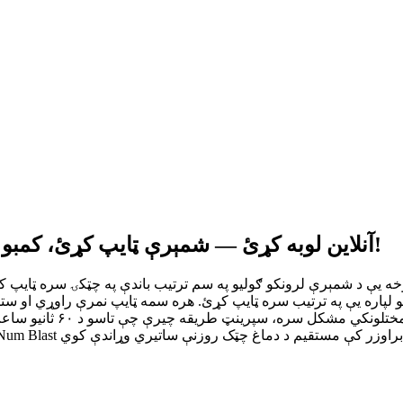
Num Blast آنلاین لوبه کړئ — شمېرې ټایپ کړئ، کمبو جوړ کړئ او وخت ته ماتې ورکړئ!
اره یې په ترتیب سره ټایپ کړئ. هره سمه ټایپ نمرې راوړي او ستاسو کمبو لړۍ 
پوري لوبې طریقې وړاندې 