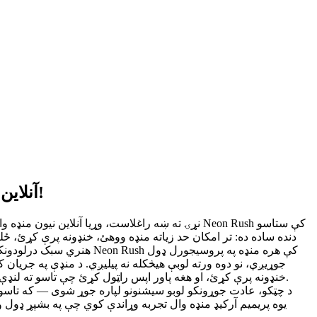
Neon Rush آنلاین ولوبئ — د نیون رڼا شویو کوڅو له لارې منډه ووهئ او لوړو امتیازاتو ته ورسیږئ!
دنده ساده ده: تر امکان حد زیاته منډه ووهئ، خنډونه پرې کړئ، ځ
هنري سبک درلودونکې ده، چ
جوړیږي، نو دوه ورته لوبې هیڅکله نه پیلیږي. د منډې په جریان
خنډونه پرې کړئ، او هغه پاور اپس راټول کړئ چې تاسو ته لنډې