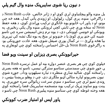
د نیون رڼا شوی سایبرپنک منډه وال ګیم پلې
د Neon Rush په زړه کې هغه هیجاني بی پایه منډه وال میکانیزم دی چې د یوه ښه پلان شوي سایبرپنک شالید پر وړاندې واقع کیږي. لوبه د عصري موبایل منډه والو پیچلتیاوې لرې کوي او د ژانر خالص، عادت
ل، راټولول، او ژوندې پاتې کېدل. هغه څه چې Neon Rush ځانګړی کوي د هغه ژمنتیا ده چې یوه منسجمه بصری او آډیو تجربه رامنځته کړي چې هره منډه د یوه نیون
، او د پاور اپ ځایونو یوه ځانګړې ترکیب وړاندې کوي، د هغه حفظ
له منځه وړي چې ثابتې کچې لرونکي منډه وال پکې رنځیږي. په Neon Rush کې د ستونزې مننې منحني په احتیاط سره تنظیم شوې: سرعت تدریجي زیاتیږي، نوي لوبغاړو ته اجازه ورکوي چې خپل مهارتونه په
ب ویونکی او خوښې کوونکی دی، د یوه نرم ډش انیمیشن سره چې تاسو
ر منځ په یوه تنګ تشه کې تیریږئ، Neon Rush هغه ایډرینالین رش چمتو کوي چې بی پایه منډه وال لوبې
و بیا هڅه وکړئ — تر کمال پورې صیقل شوی، هغه عادت جوړونکی یو-
حیرانوونکې بصری ډیزاین او سینت ویو فضا
Neon Rush خپل ځان له نورو براوزر منډه والو لوبو څخه د خپل په احتیاط سره جوړ شوي بصری پیژندګلوي له لارې جلا کوي. لوبه یوه ساده نیون ښکلا خپلوي کوي چې هر بصری عنصر دواړه بڼه او عمل ترسره
نګونو کې جوړ شوي چې سمدستي ستاسو سترګې نیسي، تاسو ته هغه بصری
امنځته کوي. شالید ښاري منظره د تیاره سیلهوټ ودانۍ جوړه شوې
ون بصریونو لپاره مثالي آډیو ملګری دی، چې د وهلو برېښنا بیټس، د
ې سرعت زیاتوالي سره جوړیږي. په Neon Rush کې هر د لوبې عمل د احتیاط سره ډیزاین شوي ساوند اغیزونو سره مل دی: د کنګل راټولولو لپاره
 سینت ویو ساوند ټریک ترکیب یوه منسجمه سایبرپنک فضا رامنځته کوي
پاور اپس او امتیاز ضرب کوونکي