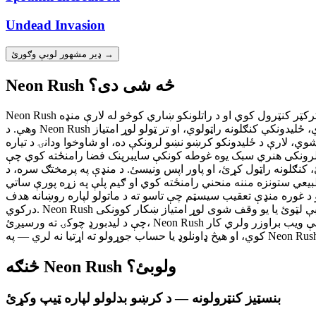
Undead Invasion
ډیر مشهور لوبې وګورئ →
Neon Rush څه شی دی؟
Neon Rush یوه وړیا آنلاین بی پایه منډه وال لوبه ده چې په یوه روښانه نیون رڼا شوي سایبرپنک نړۍ کې واقع کیږي، چې لوبغاړي پکې د یوه ځلیدونکي کرکټر کنټرول کوي او د راتلونکو ښاري کوڅو له لارې منډه
وهي. د Neon Rush اصلي ګیم پلې د یوه پروسیجورل ډول جوړ شوي ښاري منظره له لارې بی پایه منډې پر بنسټ ولاړه، پداسې حال کې چې خنډونه پرې کوي، ځلیدونکي کنګلونه راټولوي، او تر ټولو لوړ امتیاز
وي، لارې د ځلیدونکو کرښو نښو لرونکې ده، او شاوخوا ودانۍ د تیاره
ې سایبرپنک فضا رامنځته کوي چې Neon Rush له نورو منډه والو لوبو څخه جلا کوي. کنټرولونه
راټول کړئ، او پاور اپس ونیسئ. د منډې په پرمختګ سره، د Neon Rush سرعت
ځته کوي او ګیم پلې په زړه پورې ساتي. Neon Rush یوه متحرک ساوند ټریک لري چې د منډې له چټکتیا سره شدت کوي، د سینت ویو الهام شوي برېښنا
د غوره منډې تعقیب سیسټم چې تاسو ته د ماتولو لپاره روښانه هدف
درکوي. Neon Rush د ټولو عمر لرونکو لوبغاړو لپاره جوړ شوی چې د عکس العمل پر بنسټ آرکیډ لوبو خوښ وي. که تاسو یو کژوال ګیمر یاست چې چټکې لوبې لټوئ یا یو وقف شوی لوړ امتیاز ښکار کوونکی
چې د لیدبورډ چوکۍ ته ورسیږئ، Neon Rush یوه لاسرسي وړ خو ننګونکې تجربه وړاندې کوي چې تمرین، دقت، او پایښت ته انعام ورکوي. لوبه په بشپړ ډول وړیا ده، په هر هغه وسیله چې ویب براوزر ولري کار
څنګه Neon Rush ولوبئ؟
بنسټیز کنټرولونه — د کرښو بدلولو لپاره ټیپ وکړئ