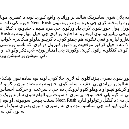
جوړونکي ذات ته راګرځي: منډه، پرې کو
ل ډول جوړ شوي لارې ډاډ ورکوي چې هره منډه د خنډونو، د کنګل نمونو
اړو لپاره واقعي ننګونه هم چمتو کوي. د کرښو بدلولو میکانیزم ځوا
ته د خپل کرکټر موقعیت پر دقیق کنټرول درکوي. که تاسو وروستی شیبه کې خنډ پرې کوئ یا د خنډونو ت
کړئ، کنګلونه راټول کړئ، وګورئ چې امتیاز پورته ځي، ټکر وکړئ، ا
بل-ځل احساس رامنځته کوي چې لوبغاړي په Neon Rush کې سیشن پر سیشن بیرته راګرځوي.
اره شالید پر وړاندې یې تعقیب اسانه کوي. خنډونه په متضاد نیون ر
 کرښو نښو او د وهلو کنډو لرونکې ده چې د سرعت او حرکت احساس ر
له ګیم پلې څخه توجه پړسوي. د سینت ویو الهام شوی ساوند ټریک د نی
سینت پیډس سویپونه، او یوه ژوندی تمپو لري چې ستاسو د منډ
تیک آډیو کیو کله چې ستاسو منډه پای ته رسیږي. د نیون بصری سبک او
چې تاسو د Neon Rush په نړۍ کې له هغه وخته غوطه کوي چې ستاسو منډه پیلیږي.