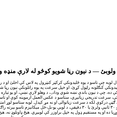
لیدونکي کنګلونه راټول کړئ، او خپل سرعت په یوه راتلونکې نیون رڼا
ې د نیون باندې نښه شوي ودانۍ، د وهلو لارې نښې، او یو تیاره فضا لرونکی شالید لري چ
 کې، سرعت تدریجي زیاتیږي، ستاسو د عکس العمل ازموینه کوي او تاسو 
 ګټې درکوي لکه د سرعت زیاتوالی او نه مړ کېدل. لوبه ستاسو لوړ ا