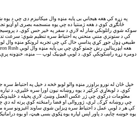
سوکه شوي راتلونکي ښار له لارې د سفر په څیر حس کوي. د پروسیجور
طبیعي ډول جوړ کړي پداسې حال کې چې تجربه لرونکو منډه وال لوبغ
دومره زړه راښکونکې کوي. د لوبې فیډبیک لوپ — منډه، خنډونه پرې 
کوي. د لوبغاړي کرکټر د یوه روښانه نیون اورا سره ځليږي، د تی
معلومات درکوي چې ژر عکس العمل وښئ. لارې پخپله د ځلیدونکو
چې روښانه کړکۍ لري، ژوروالی او فضا رامنځته کوي پرته له دې چې 
یوه خوښه چایم، د پاور اپس لپاره یوه ټکوي بسی هیټ، او یوه دراما