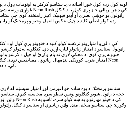
غواړئ ورښه شئ ټیپ یا 
راټولول یو خوښې بصری او آډیو فیډبیک اغیز رامنځته کوي چې ستاسو 
ماؤس سره کلیک کول په ورته ډول ځواب ویونکي کنټرولونه چمتو کوي. د Neon Rush زده کولو اصلي کلید د چټک عکس العمل وختونو پرمختګ او راتلونکو خنډونو لوستل دي مخکې له دې چې راڅرګند شي.
راټولول ستاسو د امتیاز زیاتولو لپاره اړین دي. کنګلونه په ټولو 
خنډونه پرې کوي. د مخکې لارې ته پام وکړئ او خپل د کرښو بدل
امتیاز ضرب کوونکی لنډمهال زیاتوي، مقناطیس نږدې کنګلونه
Rush کې، د دې پوهیدل چې کله خونديتوب ته لومړیتوب ورکړئ او کله د کنګل راټولولو لپاره خطر واخلئ د یوه ښه او یوه عالي منډې تر منځ توپیر دی.
څخه د راټول شویو کنګلونو بونس نقطو سره محاسبه کیږي. ستاسو غور
واټن، ټول ر
وګورئ چې ستاسو منځنۍ منډه واټن زیاتیږي او ستاسو د کنګل راټولول