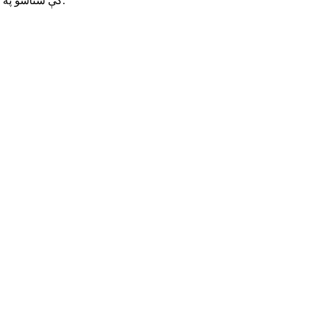
یوازې خالص نیون رڼا شوی منډه وال عمل چې په Neon Rush کې ستاسو په تمه دی.