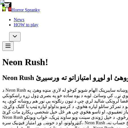
Horror Spranky
News
HOW to play
Neon Rush!
د Neon Rush نړۍ ته ښه راغلاست، وړیا آنلاین نیون منډه وال لوبه چې تاسو د یوه ځلیدونکي کرکټر کنټرول په لاس کې اخلئ او د روښانه سایبرپنک الهام شویو کوڅو له لارې منډه وهئ. په Neon Rush کې ستاسو
 شوې نړۍ کې وساتئ. لوبه د یوه ساده خو په بصری ډول زړه راښکونکي
ې د نیون رنګونه یې نور هم روښانه کوي. په Neon Rush کې هره منډه په پروسیجورل ډول
د تمرکز ساتلو لپاره هڅوي. د کرښو بدلولو لپاره ټیپ یا کلیک وکړئ،
متیاز تعقیبوي، او تاسو هڅوي چې هر ځل خپل شخصي ریکارډ مات کړئ.
Neon Rush د چټکو، عادت جوړونکو لوبو سیشنونو لپاره جوړ شوی — که تاسو ۳۰ ثانیې ولرئ یا ۳۰ دقیقې، د لوبې یو-بل-ځل میکانیزم تاسو بیرته راګرځوي. د خپل ژوندی سینت ویو ساوند ټریک، ځواب ویونکو
کنټرولونو، او د خوښۍ وړ امتیاز فیډبیک سره، Neon Rush یوه پریمیم آرکیډ منډه وال تجربه وړاندې کوي چې په بشپړ ډول وړیا ده او په مستقیم ډول په خپل براوزر کې لوبیږي. هیڅ ډاونلوډ نه، هیڅ حساب نه،