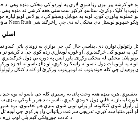
کلیک وکړئ. ستاسو کرکټر سمدستي هغه کرښې ته منډه وهي، تاسو ته اجازه درکوي چې خنډونه
عملونه پیاوړي کوي. لوبه په موبایل وسیلو کې د یو لاس لوبو لپاره ج
اصلي س
کرښو کې په نمونو کې څرګندیږي، او غوره لوبغاړي زده کوي چې د کرښو
ونونو پلان مخکې له مخکې وکړئ. پاور اپس په دوره یي ډول څرګندیږ
 په اوتومات ډول تاسو ته راښکاره کوي، او ډالډ تاسو ته اجازه ورکوي 
ه امتیاز په ځایي ډول خوندي کیږي، تاسو ته د هر راتلونکي منډې سره 
اټول شوي کنګلونه، او ټولې لوبې شوي منډې هم تعقیبوي، یوه بشپړه احصایتي کتنه چمتو کوي چې د
و اغیزمنتیا ښه کیږي. تدریجي سرعت زیاتوالی ډاډ ورکوي چې لوبه تل ن
د خپل غوره امتیاز ماتول دي. دا بی پایه بیا لوبېدونکتیا د Neon Rush د عادت جوړونکي ګیم پلې لوپ زړه دی.