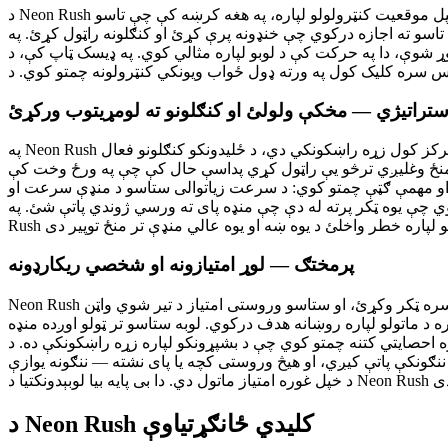
د Neon Rush لوبه کول زده کول خورا اسانه دي. ستاسو کرکټر په اوتومات ډول د یوه څو کرښه ییز نیون رڼا شوي لارې په اوږدو کې مخکې منډه وهي. د خپل موقعیت کنټرولولو لپاره، په هغه کرښه کې چې تاسو
 پرې کړئ او کنګلونه راټول کړئ. په Neon Rush کې د هر بریالي خنډ پرې کول یا د کنګل
وړ شوې، دا په حرکت کې د لوبو لپاره مثالي کوي. په ډیسک ټاپ کې، د
تراتیژي — مخکې ولولئ او کنګلونو ته لومړیتوب ورکړئ
په Neon Rush کې د لوړو امتیازونو ترلاسه کولو کلید د خنډونو پرې کول او د کنګل راټولول توازن دی. پداسې حال کې چې یوازې په ژوندې پاتې کېدو تمرکز کول زړه راښکونکي دي، د ځلیدونکو کنګلونو فعال
 تر منځ وغليږي ترڅو یې راټول کړي پداسې حال کې چې په ورځ وخت کې
ي او مهمې ګټې چمتو کوي: د سرعت زیاتوالی ستاسو د منډې سرعت او
چې یوه ټکر پرته له دې چې منډه پای ته ورسي ژوندي پاتې شئ. په Neon
پرمختګ — لوړ امتیازونه او شخصي ریکارډونه
Neon Rush ستاسو پرمختګ د یوه ساده خو اغیزمن لوړ امتیاز سیسټم له لارې تعقیبوي. هره منډه هغه وخت پای ته رسیږي کله چې تاسو له یوه خنډ سره ټکر وکړئ، او ستاسو وروستی امتیاز د تیر شوي واټن
د ماتولو لپاره روښانه هدف درکوي. لوبه ستاسو تر ټولو اوږده منډه
 بشپړونکو لپاره زړه راښکونکې ده. د Neon Rush کې د خپلو مهارتونو په ښه کولو سره، تاسو به
نګونکې پاتې کیږي، او هیڅ وروستی کچه یا پای نشته — ننګونه یوازې
د Neon Rush کلیدي ځانګړتیاوې