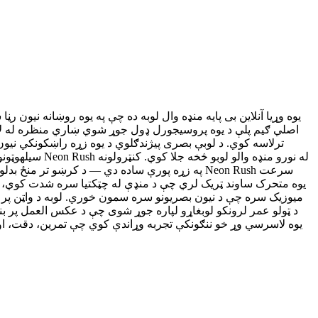
ترلاسه کوي. د لوبې بصری پیژندګلوي د یوه زړه راښکونکي نیون 
سیلهوټونو په
په زړه پورې ساده دي — د کرښو تر منځ بدلولو لپ
میوزیک سره چې د نیون بصریونو سره سمون خوري. لوبه د واټن پر 