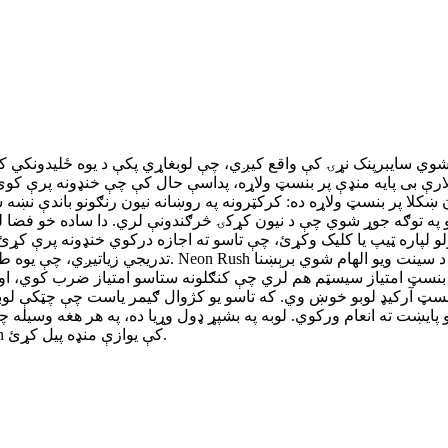
ښکلا پر بنسټ ولاړه ده: کرکټرونه په روښانه نیون رنګونو باندې نښه ش
 توګه جوړ شوي چې د نیون کړکۍ څرګندونې لري. دا ساده خو فضا لرونکی هنري سبک یوه غوطه کونک
اره ټیپ یا کلیک وکړئ، چې تاسو ته اجازه درکوي خنډونه پرې کړئ، کنګلونه 
تدریجي زیاتیږي، چې یوه طبیعي ستونزه مننه منحني رامن
بنسټ امتیاز سیسټم هم لري چې کنګلونه ستاسو امتیاز ضرب کوي، او 
کوي، او هیڅ ډاونلوډ یا حساب جوړولو ته اړتیا نه لري — په Neon Rush کې یوازې منډه پیل کړئ.