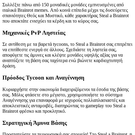
Συλλέξτε πάνω από 150 μοναδικές μονάδες εμπνευσμένες από
ιταλικά Brainrot memes. Από κοινά επίπεδα μέχρι τις δυσεύρετες
σπανιότητες Θεός και Μυστικό, κάθε χαρακτήρας Steal a Brainrot
που αποκτάτε ενισχύει τα κέρδη και το κύρος σας.
Μηχανικές PvP Ληστείας
Σε αντίθεση με τα βαρετά tycoons, το Steal a Brainrot σας επιτρέπει
να επιτίθεστε ενεργά σε άλλους. Σχεδιάστε τη ληστεία σας,
αποφύγετε τις άμυνες και κλέψτε μονάδες υψηλής αξίας για να
αναπτύξετε τη βάση σας ταχύτερα ενώ βιώνετε καρδιοχτυπητή
δράση.
Πρόοδος Tycoon και Αναγέννηση
Κυριαρχήστε στην οικονομία διαχειριζόμενοι τα έσοδα της βάσης
σας. Μόλις φτάσετε στο μέγιστο, χρησιμοποιήστε το σύστημα
Αναγέννησης για επαναφορά με ισχυρούς πολλαπλασιαστές και
αποκλειστικές ανταμοιβές, διατηρώντας το gameplay του Steal a
Brainrot φρέσκο και προκλητικό.
Στρατηγική Άμυνα Βάσης
Προστατεύστε τα περιουσιακά σας στοιχεία! Στο Steal a Brainrot, η