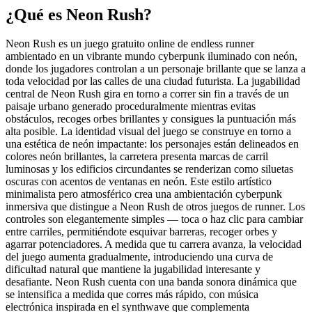
¿Qué es Neon Rush?
Neon Rush es un juego gratuito online de endless runner
ambientado en un vibrante mundo cyberpunk iluminado con neón,
donde los jugadores controlan a un personaje brillante que se lanza a
toda velocidad por las calles de una ciudad futurista. La jugabilidad
central de Neon Rush gira en torno a correr sin fin a través de un
paisaje urbano generado proceduralmente mientras evitas
obstáculos, recoges orbes brillantes y consigues la puntuación más
alta posible. La identidad visual del juego se construye en torno a
una estética de neón impactante: los personajes están delineados en
colores neón brillantes, la carretera presenta marcas de carril
luminosas y los edificios circundantes se renderizan como siluetas
oscuras con acentos de ventanas en neón. Este estilo artístico
minimalista pero atmosférico crea una ambientación cyberpunk
inmersiva que distingue a Neon Rush de otros juegos de runner. Los
controles son elegantemente simples — toca o haz clic para cambiar
entre carriles, permitiéndote esquivar barreras, recoger orbes y
agarrar potenciadores. A medida que tu carrera avanza, la velocidad
del juego aumenta gradualmente, introduciendo una curva de
dificultad natural que mantiene la jugabilidad interesante y
desafiante. Neon Rush cuenta con una banda sonora dinámica que
se intensifica a medida que corres más rápido, con música
electrónica inspirada en el synthwave que complementa