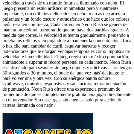
velocidad a través de un mundo futurista iluminado con neón. El
juego presenta un estilo artístico minimalista pero visualmente
impactante, con edificios delineados en neón, marcas de carretera
pulsantes y un fondo oscuro y atmosférico que hace que los colores
neón resalten con fuerza. Cada carrera en Neon Rush se genera de
manera procedural, asegurando que no haya dos partidas iguales. A
medida que corres, la velocidad aumenta gradualmente, poniendo a
prueba tus reflejos y empujándote a mantener la concentración. Toca
o haz clic para cambiar de carril, esquivar barreras y recoger
potenciadores que te otorgan ventajas temporales como impulsos de
velocidad e invencibilidad. El juego registra tu máxima puntuación,
animándote a superar tu récord personal en cada intento. Neon Rush
está diseñado para sesiones de juego rápidas y adictivas — ya tengas
30 segundos o 30 minutos, el bucle de 'una vez más' del juego te
hará volver una y otra vez. Con su enérgica banda sonora
synthwave, controles responsivos y satisfactoria retroalimentación
de puntuación, Neon Rush ofrece una experiencia premium de
runner arcade que es completamente gratuita para jugar directamente
en tu navegador. Sin descargas, sin cuentas, solo pura acción de
carrera iluminada con neón.