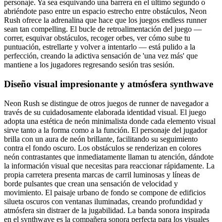
personaje. Ya sea esquivando una barrera en el último segundo o
abriéndote paso entre un espacio estrecho entre obstáculos, Neon
Rush ofrece la adrenalina que hace que los juegos endless runner
sean tan compelling. El bucle de retroalimentación del juego —
correr, esquivar obstáculos, recoger orbes, ver cómo sube tu
puntuación, estrellarte y volver a intentarlo — está pulido a la
perfección, creando la adictiva sensación de 'una vez más' que
mantiene a los jugadores regresando sesión tras sesión.
Diseño visual impresionante y atmósfera synthwave
Neon Rush se distingue de otros juegos de runner de navegador a
través de su cuidadosamente elaborada identidad visual. El juego
adopta una estética de neón minimalista donde cada elemento visual
sirve tanto a la forma como a la función. El personaje del jugador
brilla con un aura de neón brillante, facilitando su seguimiento
contra el fondo oscuro. Los obstáculos se renderizan en colores
neón contrastantes que inmediatamente llaman tu atención, dándote
la información visual que necesitas para reaccionar rápidamente. La
propia carretera presenta marcas de carril luminosas y líneas de
borde pulsantes que crean una sensación de velocidad y
movimiento. El paisaje urbano de fondo se compone de edificios
silueta oscuros con ventanas iluminadas, creando profundidad y
atmósfera sin distraer de la jugabilidad. La banda sonora inspirada
en el synthwave es la compañera sonora perfecta para los visuales